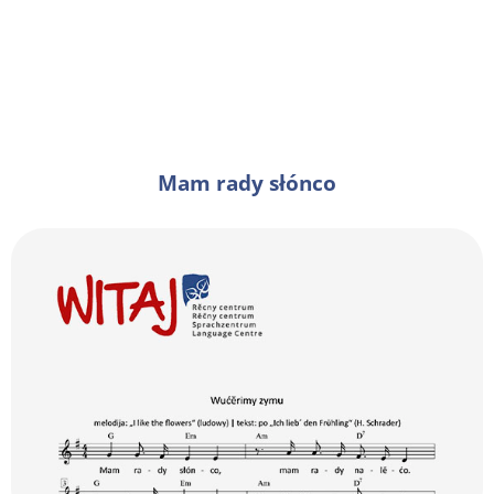
Mam rady słónco