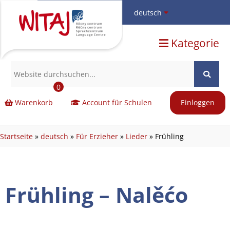
deutsch
hornjoserbsce
Kategorie
dolnoserbski
deutsch
0
Warenkorb
Account für Schulen
Einloggen
Startseite
»
deutsch
»
Für Erzieher
»
Lieder
»
Frühling
Frühling – Nalěćo