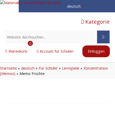
deutsch
hornjoserbsce
Kategorie
dolnoserbski
deutsch
0
Warenkorb
Account für Schulen
Einloggen
Startseite
»
deutsch
»
Für Schüler
»
Lernspiele
»
Konzentration
(Memos)
»
Memo Früchte