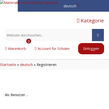
deutsch
hornjoserbsce
Kategorie
dolnoserbski
deutsch
0
Warenkorb
Account für Schulen
Einloggen
Startseite
»
deutsch
»
Registrieren
Als Benutzer…