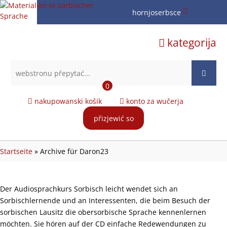
hornjoserbsce
hornjoserbsce
kategorija
dolnoserbski
deutsch
0
nakupowanski košik
konto za wučerja
přizjewić so
Startseite
»
Archive für Daron23
Der Audiosprachkurs Sorbisch leicht wendet sich an
Sorbischlernende und an Interessenten, die beim Besuch der
sorbischen Lausitz die obersorbische Sprache kennenlernen
möchten. Sie hören auf der CD einfache Redewendungen zu