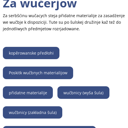
Za wučerjow
Za serbšćinu wučacych steja přidatne materialije za zasadźenje
we wučbje k dispoziciji. Tute su po šulskej družinje kaž tež do
jednotliwych předmjetow rozrjadowane.
kopěrowanske předłohi
Poskitk wučbnych materialijow
přidatne materialije
wučbnicy (wyša šula)
wučbnicy (zakładna šula)