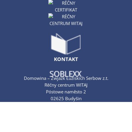
KONTAKT
Domowina – Zwjazk Łužiskich Serbow z.t.
Rěčny centrum WITAJ
Póstowe naměsto 2
02625 Budyšin
telefon: +49 (03591) 550400
e-mail: sekretariat@witaj.domowina.de