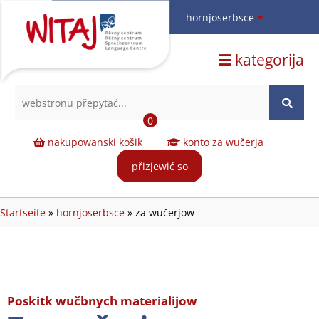
hornjoserbsce
hornjoserbsce
kategorija
dolnoserbski
deutsch
0
nakupowanski košik
konto za wučerja
přizjewić so
Startseite
»
hornjoserbsce
»
za wučerjow
Poskitk wučbnych materialijow