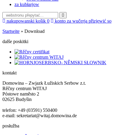
za kubłarjow
nakupowanski košik
0
konto za wučerja
přizjewić so
Startseite
»
Download
dalše poskitki
kontakt
Domowina – Zwjazk Łužiskich Serbow z.t.
Rěčny centrum WITAJ
Póstowe naměsto 2
02625 Budyšin
telefon: +49 (03591) 550400
e-mail: sekretariat@witaj.domowina.de
posłužba