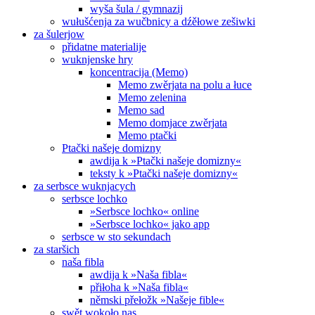
wyša šula / gymnazij
wułušćenja za wučbnicy a dźěłowe zešiwki
za šulerjow
přidatne materialije
wuknjenske hry
koncentracija (Memo)
Memo zwěrjata na polu a łuce
Memo zelenina
Memo sad
Memo domjace zwěrjata
Memo ptački
Ptački našeje domizny
awdija k »Ptački našeje domizny«
teksty k »Ptački našeje domizny«
za serbsce wuknjacych
serbsce lochko
»Serbsce lochko« online
»Serbsce lochko« jako app
serbsce w sto sekundach
za staršich
naša fibla
awdija k »Naša fibla«
přiłoha k »Naša fibla«
němski přełožk »Našeje fible«
swět wokoło nas