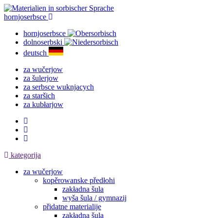
hornjoserbsce
hornjoserbsce
dolnoserbski
deutsch
za wučerjow
za šulerjow
za serbsce wuknjacych
za staršich
za kubłarjow
kategorija
za wučerjow
kopěrowanske předłohi
zakładna šula
wyša šula / gymnazij
přidatne materialije
zakładna šula