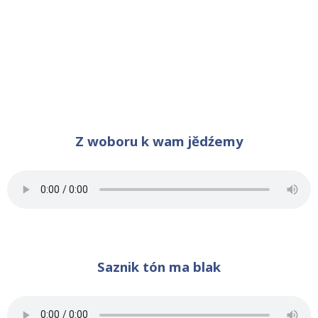
Z woboru k wam jědźemy
Saznik tón ma blak