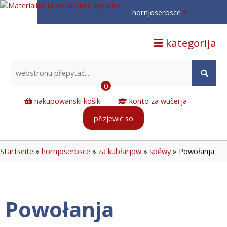
hornjoserbsce
hornjoserbsce
kategorija
dolnoserbski
deutsch
0
nakupowanski košik
konto za wučerja
přizjewić so
Startseite
»
hornjoserbsce
»
za kubłarjow
»
spěwy
»
Powołanja
Powołanja