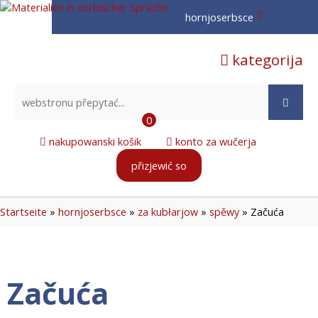
hornjoserbsce
hornjoserbsce
kategorija
dolnoserbski
deutsch
0
nakupowanski košik
konto za wučerja
přizjewić so
Startseite
»
hornjoserbsce
»
za kubłarjow
»
spěwy
»
Začuća
Začuća