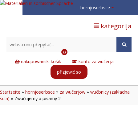
hornjoserbsce
hornjoserbsce
kategorija
dolnoserbski
deutsch
0
nakupowanski košik
konto za wučerja
přizjewić so
Startseite
»
hornjoserbsce
»
za wučerjow
»
wučbnicy (zakładna
šula)
»
Zwučujemy a pisamy 2