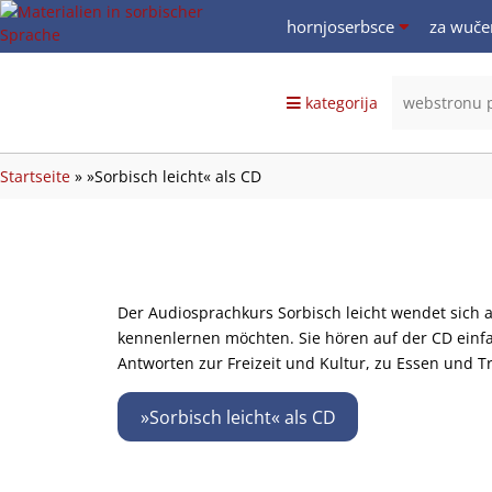
hornjoserbsce
za wuče
hornjoserbsce
dolnoserbski
kategorija
deutsch
Startseite
»
»Sorbisch leicht« als CD
Der Audiosprachkurs Sorbisch leicht wendet sich 
kennenlernen möchten. Sie hören auf der CD einf
Antworten zur Freizeit und Kultur, zu Essen und 
»Sorbisch leicht« als CD