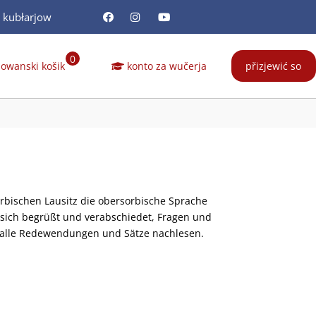
a kubłarjow
0
owanski košik
konto za wučerja
přizjewić so
rbischen Lausitz die obersorbische Sprache
sich begrüßt und verabschiedet, Fragen und
ie alle Redewendungen und Sätze nachlesen.