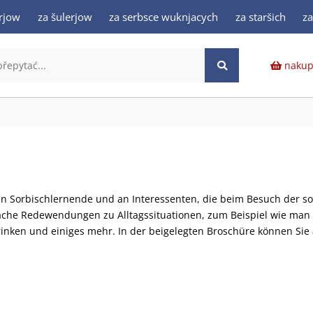
rjow
za šulerjow
za serbsce wuknjacych
za staršich
z
nakup
an Sorbischlernende und an Interessenten, die beim Besuch der so
ache Redewendungen zu Alltagssituationen, zum Beispiel wie man 
Trinken und einiges mehr. In der beigelegten Broschüre können S