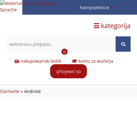
hornjoserbsce
hornjoserbsce
kategorija
dolnoserbski
deutsch
0
nakupowanski košik
konto za wučerja
přizjewić so
Startseite
»
Android