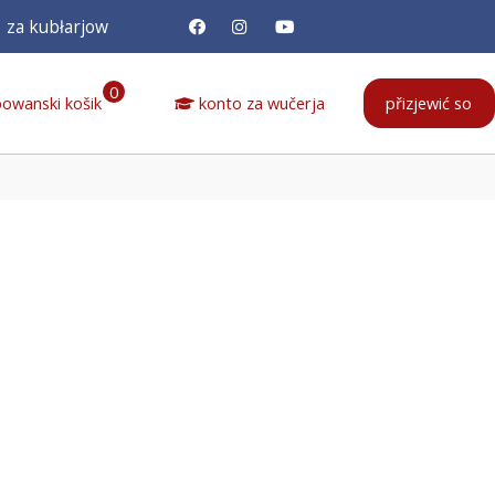
za kubłarjow
0
owanski košik
konto za wučerja
přizjewić so