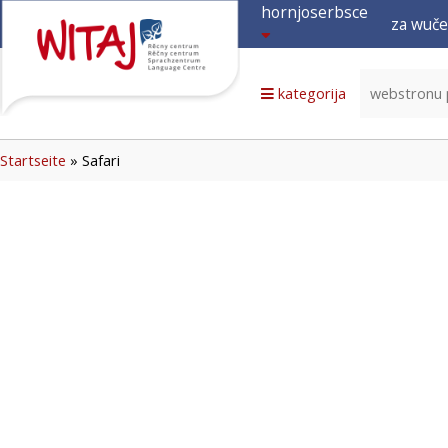
hornjoserbsce
za wuče
hornjoserbsce
dolnoserbski
kategorija
deutsch
Startseite
»
Safari