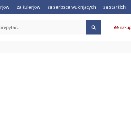
rjow
za šulerjow
za serbsce wuknjacych
za staršich
nakup