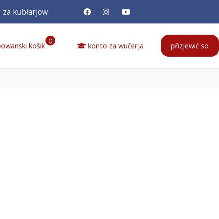
za kubłarjow
0
owanski košik
konto za wučerja
přizjewić so