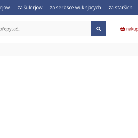
rjow
za šulerjow
za serbsce wuknjacych
za staršich
nakup