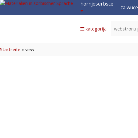
hornjoserbsce
za wuče
hornjoserbsce
dolnoserbski
kategorija
deutsch
Startseite
»
view