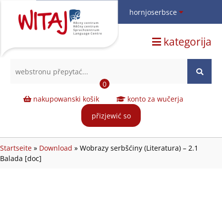
hornjoserbsce
hornjoserbsce
kategorija
dolnoserbski
deutsch
0
nakupowanski košik
konto za wučerja
přizjewić so
Startseite
»
Download
»
Wobrazy serbšćiny (Literatura) – 2.1
Balada [doc]