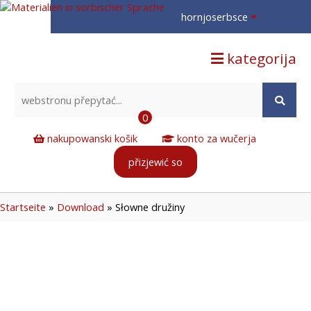
hornjoserbsce
hornjoserbsce
kategorija
dolnoserbski
deutsch
0
nakupowanski košik
konto za wučerja
přizjewić so
Startseite
»
Download
»
Słowne družiny