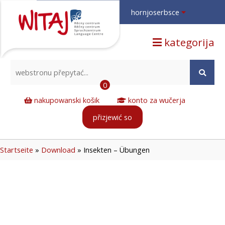
hornjoserbsce
hornjoserbsce
kategorija
dolnoserbski
deutsch
0
nakupowanski košik
konto za wučerja
přizjewić so
Startseite
»
Download
»
Insekten – Übungen