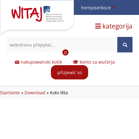
hornjoserbsce
hornjoserbsce
kategorija
dolnoserbski
deutsch
0
nakupowanski košik
konto za wučerja
přizjewić so
Startseite
»
Download
»
Koło lěta