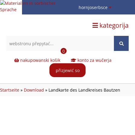
hornjoserbsce
hornjoserbsce
kategorija
dolnoserbski
deutsch
0
nakupowanski košik
konto za wučerja
přizjewić so
Startseite
»
Download
»
Landkarte des Landkreises Bautzen