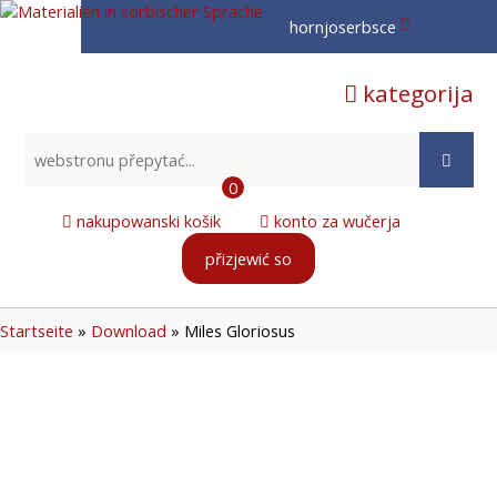
hornjoserbsce
hornjoserbsce
kategorija
dolnoserbski
deutsch
0
nakupowanski košik
konto za wučerja
přizjewić so
Startseite
»
Download
»
Miles Gloriosus