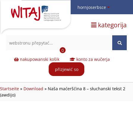
hornjoserbsce
hornjoserbsce
kategorija
dolnoserbski
deutsch
Search
0
nakupowanski košik
konto za wučerja
přizjewić so
Startseite
»
Download
»
Naša maćeršćina 8 – słuchanski tekst 2
(awdijo)