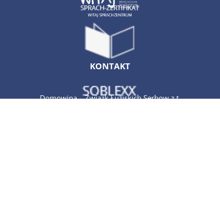
KONTAKT
Domowina – Zwjazk Łužiskich Serbow z.t.
Rěčny centrum WITAJ
Póstowe naměsto 2
02625 Budyšin
telefon: +49 (03591) 550400
e-mail: sekretariat@witaj.domowina.de
POSŁUŽBA