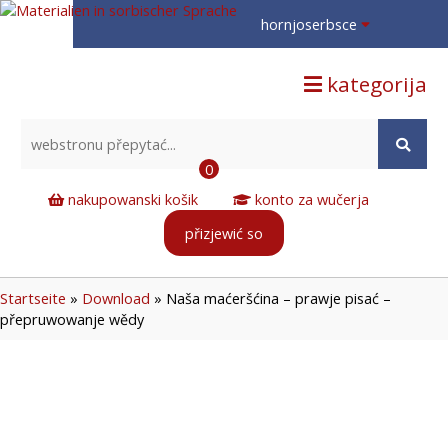
hornjoserbsce
hornjoserbsce
kategorija
dolnoserbski
deutsch
0
nakupowanski košik
konto za wučerja
přizjewić so
Startseite
»
Download
»
Naša maćeršćina – prawje pisać –
přepruwowanje wědy