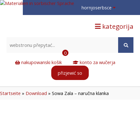
hornjoserbsce
hornjoserbsce
kategorija
dolnoserbski
deutsch
0
nakupowanski košik
konto za wučerja
přizjewić so
Startseite
»
Download
»
Sowa Zala – naručna klanka