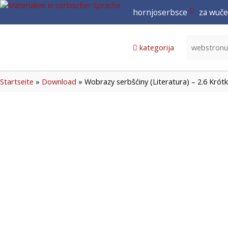
hornjoserbsce
za wuče
hornjoserbsce
dolnoserbski
kategorija
deutsch
Startseite
»
Download
»
Wobrazy serbšćiny (Literatura) – 2.6 Kró