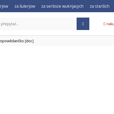
rjow
za šulerjow
za serbsce wuknjacych
za staršich
naku
tkopowědančko [doc]