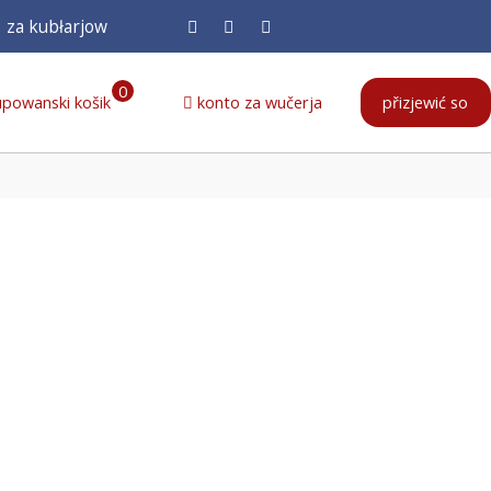
za kubłarjow
0
powanski košik
konto za wučerja
přizjewić so