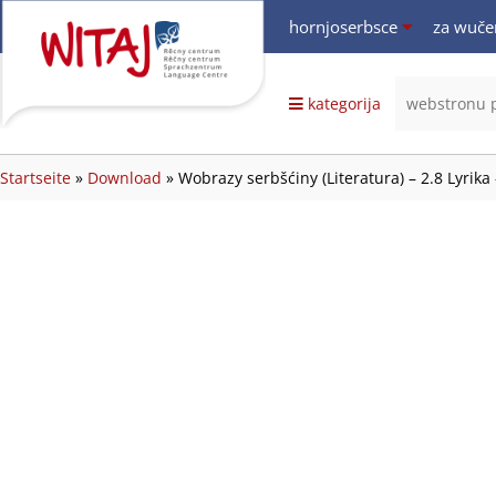
hornjoserbsce
za wuče
hornjoserbsce
dolnoserbski
kategorija
deutsch
Startseite
»
Download
»
Wobrazy serbšćiny (Literatura) – 2.8 Lyrika