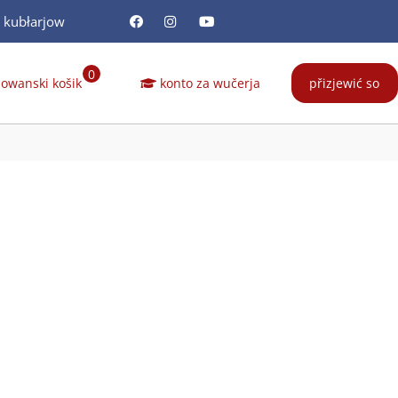
a kubłarjow
0
owanski košik
konto za wučerja
přizjewić so