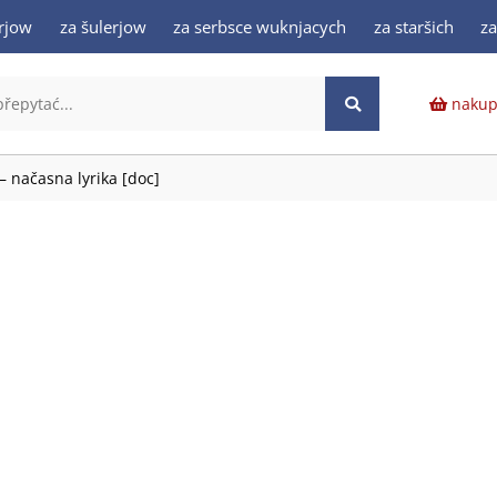
rjow
za šulerjow
za serbsce wuknjacych
za staršich
z
nakup
 – načasna lyrika [doc]