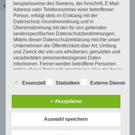
beispielsweise des Namens, der Anschrift, E-Mail-
Schrift vergrößern
Adresse oder Telefonnummer einer betroffenen
Person, erfolgt stets im Einklang mit der
Datenschutz-Grundverordnung und in
Übereinstimmung mit den für uns geltenden
landesspezifischen Datenschutzbestimmungen.
Mittels dieser Datenschutzerklärung möchte unser
Unternehmen die Öffentlichkeit über Art, Umfang
und Zweck der von uns erhobenen, genutzten und
verarbeiteten personenbezogenen Daten
informieren. Ferner werden betroffene Personen
mittels dieser Datenschutzerklärung über die ihnen
zustehenden Rechte aufgeklärt.
Essenziell
Statistiken
Externe Dienste
Wir haben als für die Verarbeitung Verantwortlicher
zahlreiche technische und organisatorische
Maßnahmen umgesetzt, um einen möglichst
✓ Akzeptieren
lückenlosen Schutz der über diese Internetseite
verarbeiteten personenbezogenen Daten
sicherzustellen. Dennoch können Internetbasierte
Auswahl speichern
Datenübertragungen grundsätzlich
Sicherheitslücken aufweisen, sodass ein absoluter