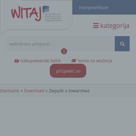
hornjoserbsce
hornjoserbsce
kategorija
dolnoserbski
deutsch
Search
0
nakupowanski košik
konto za wučerja
přizjewić so
Startseite
»
Download
»
Zwjazki a towarstwa