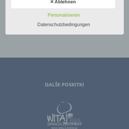
Schutz nicht gewährleistet werden kann. Aus
✕ Ablehnen
diesem Grund steht es jeder betroffenen Person
frei, personenbezogene Daten auch auf
Personalisieren
alternativen Wegen, beispielsweise telefonisch, an
uns zu übermitteln.
Datenschutzbedingungen
Begriffsbestimmungen
Die Datenschutzerklärung beruht auf den
Begrifflichkeiten, die durch den Europäischen Richtlinien-
und Verordnungsgeber beim Erlass der Datenschutz-
Grundverordnung (DS-GVO) verwendet wurden. Unsere
Datenschutzerklärung soll sowohl für die Öffentlichkeit
als auch für unsere Kunden und Geschäftspartner
einfach lesbar und verständlich sein. Um dies zu
gewährleisten, möchten wir vorab die verwendeten
DALŠE POSKITKI
Begrifflichkeiten erläutern.
Wir verwenden in dieser Datenschutzerklärung
unter anderem die folgenden Begriffe:
a) personenbezogene Daten